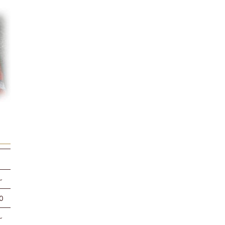
～
0
～